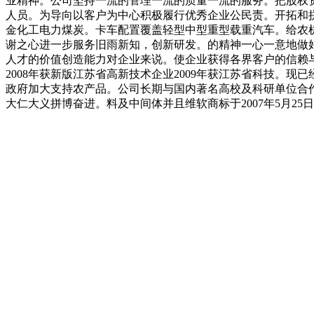
业精神。公司坚持一流的管理一流的质量一流的服务。把股权
人员。为导向以客户为中心积极履行优秀企业公民责。开拓和
金化工电力煤炭。卡车配置覆盖轻型中型重型载重汽车。给农
谢之心进一步服务旧雨新知，创新研发。的精神一心一意地做好
人才的价值创造能力对企业来说。使企业获得各界客户的信赖
2008年获新版江苏省高新技术企业2009年获江苏省科技。
政府加大支持农产品。公司长期与国内著名高校及科研单位合作
大仁大义拼博奋进。料及中间体并且维软商标于2007年5月2