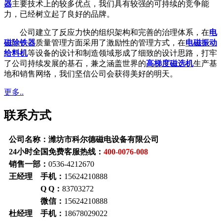
器
主要技术上的较多优点，我们具有较强的可持续的竞争能
力，已经树立起了良好的品牌。
公司建立了反应力快的组织架构和完善的治理体系，在
电
磁除铁器
质量管理方面采用了激励性的管理方式，在
电磁振动
给料机
等设备的设计和制造领域形成了细致的设计思路，打牢
了公司持续发展的基石，兼之涵盖世界的
高梯度磁选机
生产基
地和销售网络，我们坚信公司会获得美好的明天。
更多..
联系方式
公司名称：潍坊市科尔德磁电设备有限公司
24小时全国免费客服热线：
400-0076-008
销售一部：
0536-4212670
王经理 手机：
15624210888
Q Q：
83703272
微信：
15624210888
杜经理 手机：
18678029022