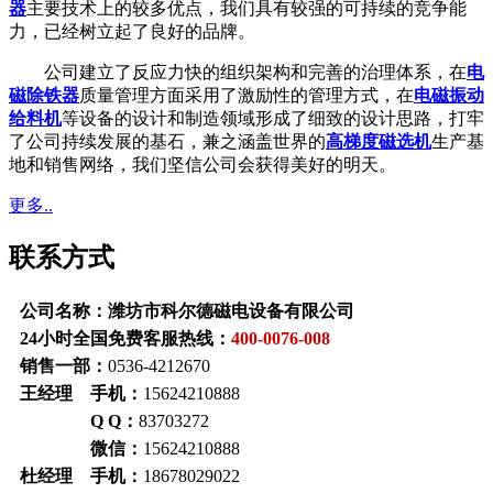
器
主要技术上的较多优点，我们具有较强的可持续的竞争能
力，已经树立起了良好的品牌。
公司建立了反应力快的组织架构和完善的治理体系，在
电
磁除铁器
质量管理方面采用了激励性的管理方式，在
电磁振动
给料机
等设备的设计和制造领域形成了细致的设计思路，打牢
了公司持续发展的基石，兼之涵盖世界的
高梯度磁选机
生产基
地和销售网络，我们坚信公司会获得美好的明天。
更多..
联系方式
公司名称：潍坊市科尔德磁电设备有限公司
24小时全国免费客服热线：
400-0076-008
销售一部：
0536-4212670
王经理 手机：
15624210888
Q Q：
83703272
微信：
15624210888
杜经理 手机：
18678029022