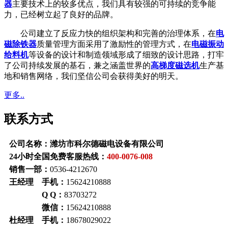
器
主要技术上的较多优点，我们具有较强的可持续的竞争能
力，已经树立起了良好的品牌。
公司建立了反应力快的组织架构和完善的治理体系，在
电
磁除铁器
质量管理方面采用了激励性的管理方式，在
电磁振动
给料机
等设备的设计和制造领域形成了细致的设计思路，打牢
了公司持续发展的基石，兼之涵盖世界的
高梯度磁选机
生产基
地和销售网络，我们坚信公司会获得美好的明天。
更多..
联系方式
公司名称：潍坊市科尔德磁电设备有限公司
24小时全国免费客服热线：
400-0076-008
销售一部：
0536-4212670
王经理 手机：
15624210888
Q Q：
83703272
微信：
15624210888
杜经理 手机：
18678029022