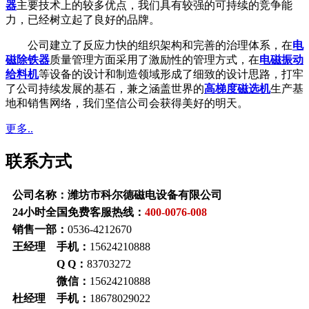
器
主要技术上的较多优点，我们具有较强的可持续的竞争能
力，已经树立起了良好的品牌。
公司建立了反应力快的组织架构和完善的治理体系，在
电
磁除铁器
质量管理方面采用了激励性的管理方式，在
电磁振动
给料机
等设备的设计和制造领域形成了细致的设计思路，打牢
了公司持续发展的基石，兼之涵盖世界的
高梯度磁选机
生产基
地和销售网络，我们坚信公司会获得美好的明天。
更多..
联系方式
公司名称：潍坊市科尔德磁电设备有限公司
24小时全国免费客服热线：
400-0076-008
销售一部：
0536-4212670
王经理 手机：
15624210888
Q Q：
83703272
微信：
15624210888
杜经理 手机：
18678029022