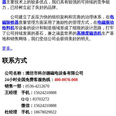
器
主要技术上的较多优点，我们具有较强的可持续的竞争能
力，已经树立起了良好的品牌。
公司建立了反应力快的组织架构和完善的治理体系，在
电
磁除铁器
质量管理方面采用了激励性的管理方式，在
电磁振动
给料机
等设备的设计和制造领域形成了细致的设计思路，打牢
了公司持续发展的基石，兼之涵盖世界的
高梯度磁选机
生产基
地和销售网络，我们坚信公司会获得美好的明天。
更多..
联系方式
公司名称：潍坊市科尔德磁电设备有限公司
24小时全国免费客服热线：
400-0076-008
销售一部：
0536-4212670
王经理 手机：
15624210888
Q Q：
83703272
微信：
15624210888
杜经理 手机：
18678029022