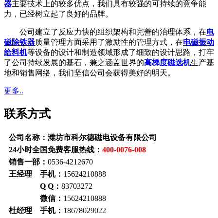
器
主要技术上的较多优点，我们具有较强的可持续的竞争能
力，已经树立起了良好的品牌。
公司建立了反应力快的组织架构和完善的治理体系，在
电
磁除铁器
质量管理方面采用了激励性的管理方式，在
电磁振动
给料机
等设备的设计和制造领域形成了细致的设计思路，打牢
了公司持续发展的基石，兼之涵盖世界的
高梯度磁选机
生产基
地和销售网络，我们坚信公司会获得美好的明天。
更多..
联系方式
公司名称：潍坊市科尔德磁电设备有限公司
24小时全国免费客服热线：
400-0076-008
销售一部：
0536-4212670
王经理 手机：
15624210888
Q Q：
83703272
微信：
15624210888
杜经理 手机：
18678029022